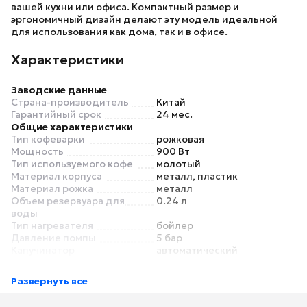
вашей кухни или офиса. Компактный размер и
эргономичный дизайн делают эту модель идеальной
для использования как дома, так и в офисе.
Характеристики
Заводские данные
Страна-производитель
Китай
Гарантийный срок
24 мес.
Общие характеристики
Тип кофеварки
рожковая
Мощность
900 Вт
Тип используемого кофе
молотый
Материал корпуса
металл, пластик
Материал рожка
металл
Объем резервуара для
0.24 л
воды
Тип нагревателя
бойлер
Давление помпы
5 бар
Капучинатор
автоматический
Тип напитка
американо, капучино,
латте, эспрессо
Развернуть все
Фильтр в комплекте
постоянный
Основной цвет
белый