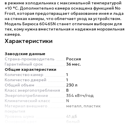
в режиме холодильника с максимальной температурой
+10 °C. Дополнительно камера оснащена функцией No
Frost, которая предотвращает образование инея и льда
на стенках камеры, что облегчает уход за устройством.
Модель
Бирюса 6046SN
станет отличным выбором для
тех, кому нужна вместительная и надежная морозильная
камера.
Характеристики
Заводские данные
Страна-производитель
Россия
Гарантийный срок
36 мес.
Общие характеристики
Количество камер
1
Количество дверей
1
Общий объем
230 л
Класс энергопотребления
B
Энергопотребление
354 кВтч/год
Климатический класс
N
Материал внешнего
металл, пластик
покрытия
Уровень шума
41 дБ
Основной цвет
белый
Морозильная камера