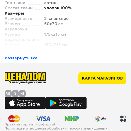
Тип ткани
сатин
Состав ткани
хлопок 100%
Размеры
Размерность
2-спальное
Размер
50x70 см
наволочки
Размер
175x215 см
пододеяльника
Размер
180x215 см
простыни
Комплектация
Развернуть все
Количество
1 шт.
пододеяльников
Дополнительные характеристики
Простыня на
нет
КАРТА МАГАЗИНОВ
резинке
Правила торговли (оферта)
Политика в отношении обработки персональных данных