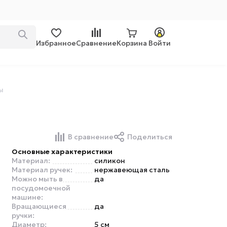
Избранное
Сравнение
Корзина
Войти
ы
В сравнение
Поделиться
Основные характеристики
Материал:
силикон
Материал ручек:
нержавеющая сталь
Можно мыть в
да
посудомоечной
машине:
Вращающиеся
да
ручки:
Диаметр:
5 см