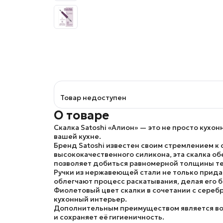
Товар недоступен
О товаре
Скалка Satoshi «Алион»
— это не просто кухон
вашей кухне.
Бренд Satoshi
известен своим стремлением к 
высококачественного силикона, эта скалка об
позволяет добиться равномерной толщины тес
Ручки из нержавеющей стали
не только прида
облегчают процесс раскатывания, делая его
Фиолетовый цвет скалки
в сочетании с
сереб
кухонный интерьер.
Дополнительным преимуществом является в
и сохраняет её гигиеничность.