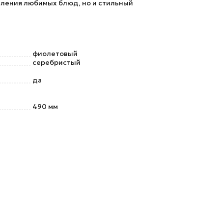
овления любимых блюд, но и стильный
фиолетовый
серебристый
да
490 мм