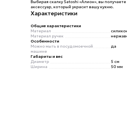
Выбирая
скалку Satoshi «Алион»
, вы получает
аксессуар, который украсит вашу кухню.
Характеристики
Общие характеристики
Материал
силико
Материал ручек
нержав
Особенности
Можно мыть в посудомоечной
да
машине
Габариты и вес
Диаметр
5 см
Ширина
50 мм