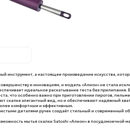
ный инструмент, а настоящее произведение искусства, кот
совершенству и инновациям, и
модель «Алион»
не стала искл
еспечивает идеальное раскатывание теста без прилипания. Б
та, что особенно важно при приготовлении пирогов, пельмен
ют скалке элегантный вид, но и обеспечивают надёжный хва
 более комфортным и эффективным.
ристыми деталями
ручек создаёт стильный и современный об
озможность мытья
скалки Satoshi «Алион»
в посудомоечной ма