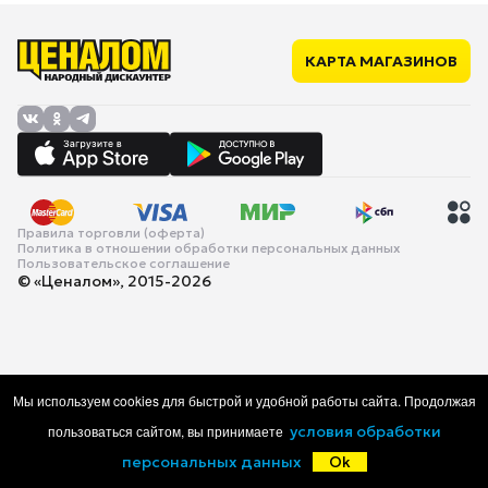
КАРТА МАГАЗИНОВ
Правила торговли (оферта)
Политика в отношении обработки персональных данных
Пользовательское соглашение
© «Ценалом», 2015-2026
Мы используем cookies для быстрой и удобной работы сайта. Продолжая
пользоваться сайтом, вы принимаете
условия обработки
персональных данных
Ok
Главная
Каталог
Корзина
Избранное
Войти