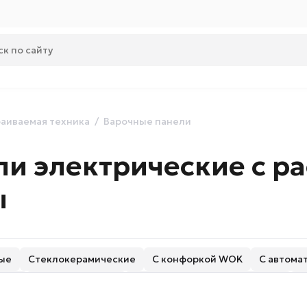
аиваемая техника
Варочные панели
и электрические с р
ы
вые
Стеклокерамические
С конфоркой WOK
С автома
екла
С газ-контролем
С механическим управлением
С
 рамкой
С овальной зоной нагрева
С быстрым нагревом