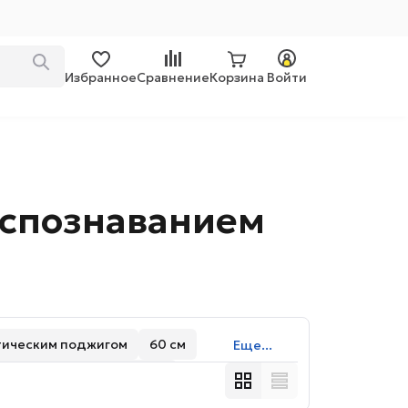
Избранное
Сравнение
Корзина
Войти
аспознаванием
тическим поджигом
60 см
Еще...
 сенсорным управлением
С индикатором тепла