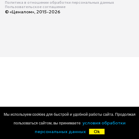
Политика в отношении обработки персональных данных
Пользовательское соглашение
© «Ценалом», 2015-2026
Мы используем cookies для быстрой и удобной работы сайта. Продолжая
пользоваться сайтом, вы принимаете
условия обработки
персональных данных
Ok
Главная
Каталог
Корзина
Избранное
Войти