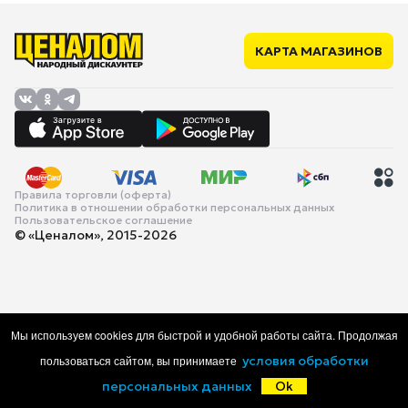
КАРТА МАГАЗИНОВ
Правила торговли (оферта)
Политика в отношении обработки персональных данных
Пользовательское соглашение
© «Ценалом», 2015-2026
Мы используем cookies для быстрой и удобной работы сайта. Продолжая
пользоваться сайтом, вы принимаете
условия обработки
персональных данных
Ok
Главная
Каталог
Корзина
Избранное
Войти