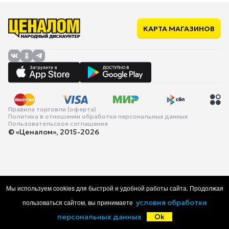
КАРТА МАГАЗИНОВ
Правила торговли (оферта)
Политика в отношении обработки персональных данных
Пользовательское соглашение
© «Ценалом», 2015-2026
Мы используем cookies для быстрой и удобной работы сайта. Продолжая
пользоваться сайтом, вы принимаете
условия обработки
персональных данных
Ok
Главная
Каталог
Корзина
Избранное
Войти