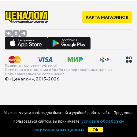
КАРТА МАГАЗИНОВ
Правила торговли (оферта)
Политика в отношении обработки персональных данных
Пользовательское соглашение
© «Ценалом», 2015-2026
Мы используем cookies для быстрой и удобной работы сайта. Продолжая
пользоваться сайтом, вы принимаете
условия обработки
персональных данных
Ok
Главная
Каталог
Корзина
Избранное
Войти