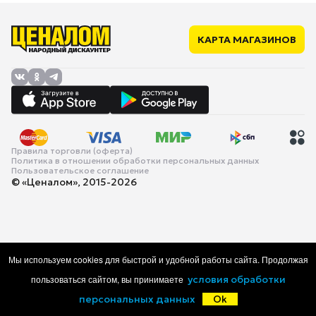
КАРТА МАГАЗИНОВ
Правила торговли (оферта)
Политика в отношении обработки персональных данных
Пользовательское соглашение
© «Ценалом», 2015-2026
Мы используем cookies для быстрой и удобной работы сайта. Продолжая
пользоваться сайтом, вы принимаете
условия обработки
персональных данных
Ok
Главная
Каталог
Корзина
Избранное
Войти