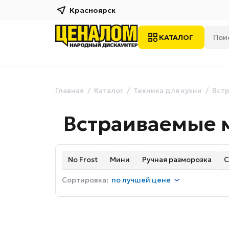
Красноярск
КАТАЛОГ
Главная
Каталог
Техника для кухни
Встр
Встраиваемые 
No Frost
Мини
Ручная разморозка
С
Сортировка:
по
лучшей цене