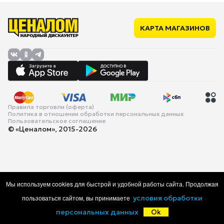
КАРТА МАГАЗИНОВ
Правила торговли (оферта)
Политика в отношении обработки персональных данных
Пользовательское соглашение
© «Ценалом», 2015-2026
Мы используем cookies для быстрой и удобной работы сайта. Продолжая
пользоваться сайтом, вы принимаете
условия обработки
персональных данных
Ok
Главная
Каталог
Корзина
Избранное
Войти