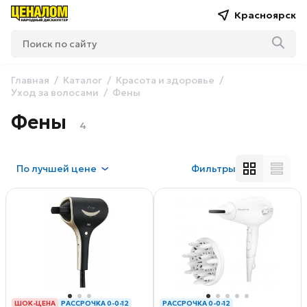
Красноярск
Главная
Каталог
Красота и здоровье
Уход за волосами
Фены
Фены
4
По
лучшей цене
Фильтры
ШОК-ЦЕНА
РАССРОЧКА 0-0-12
РАССРОЧКА 0-0-12