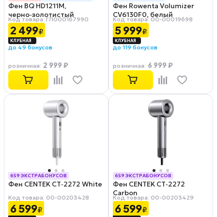
Фен BQ HD1211M,
Фен Rowenta Volumizer
черно‑золотистый
CV6130F0, белый
Код товара: ГЛ000167990
Код товара: 00-00019698
2 499
5 999
₽
₽
до 49 бонусов
до 119 бонусов
2 999 ₽
6 999 ₽
розничная
:
розничная
:
659 ЭКСТРАБОНУСОВ
659 ЭКСТРАБОНУСОВ
Фен CENTEK CT‑2272 White
Фен CENTEK CT‑2272
РАССРОЧКА 0-0-12
РАССРОЧКА 0-0-12
Carbon
Код товара: 00-00203428
Код товара: 00-00203429
6 599
6 599
₽
₽