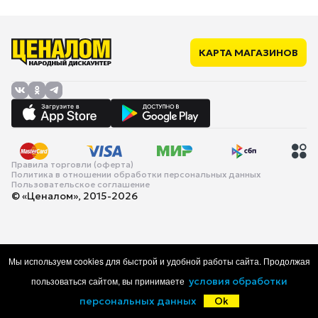
КАРТА МАГАЗИНОВ
Правила торговли (оферта)
Политика в отношении обработки персональных данных
Пользовательское соглашение
© «Ценалом», 2015-2026
Мы используем cookies для быстрой и удобной работы сайта. Продолжая
пользоваться сайтом, вы принимаете
условия обработки
персональных данных
Ok
Главная
Каталог
Корзина
Избранное
Войти