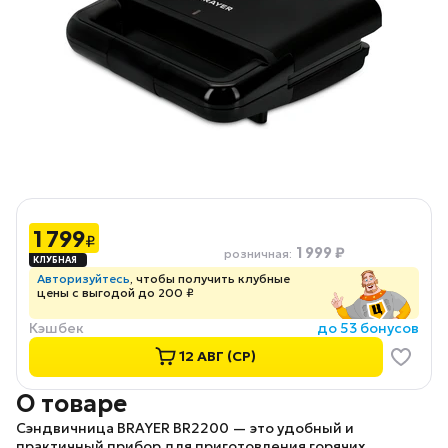
1 799
₽
1 999 ₽
розничная
:
Авторизуйтесь
, чтобы получить клубные
цены с выгодой до 200 ₽
Кэшбек
до 53 бонусов
12 АВГ (СР)
О товаре
Сэндвичница
BRAYER BR2200
— это удобный и
практичный прибор для приготовления горячих