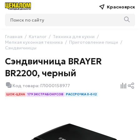
Красноярск
Главная
Каталог
Техника для кухни
Мелкая кухонная техника
Приготовление пищи
Сэндвичницы
Сэндвичница BRAYER
BR2200, черный
Код товара: ГЛ000158977
ШОК-ЦЕНА
179 ЭКСТРАБОНУСОВ
РАССРОЧКА 0-0-12