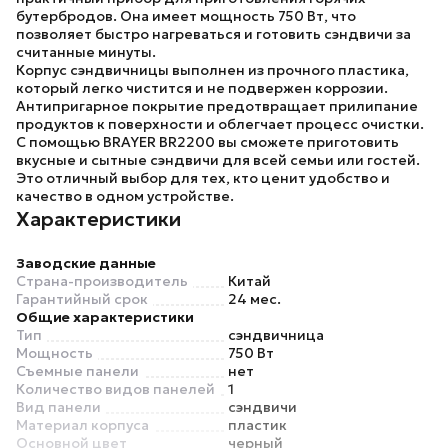
бутербродов. Она имеет мощность 750 Вт, что
позволяет быстро нагреваться и готовить сэндвичи за
считанные минуты.
Корпус сэндвичницы выполнен из прочного пластика,
который легко чистится и не подвержен коррозии.
Антипригарное покрытие предотвращает прилипание
продуктов к поверхности и облегчает процесс очистки.
С помощью
BRAYER BR2200
вы сможете приготовить
вкусные и сытные сэндвичи для всей семьи или гостей.
Это отличный выбор для тех, кто ценит удобство и
качество в одном устройстве.
Характеристики
Заводские данные
Страна-производитель
Китай
Гарантийный срок
24 мес.
Общие характеристики
Тип
сэндвичница
Мощность
750 Вт
Съемные панели
нет
Количество видов панелей
1
Вид панели
сэндвичи
Материал корпуса
пластик
Основной цвет
черный