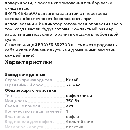
поверхности, а после использования прибор легко
очищается.
BRAYER BR2300
оснащена защитой от перегрева,
которая обеспечивает безопасность при
использовании. Индикатор готовности оповестит вас о
том, когда вафли будут готовы. Компактный размер
вафельницы позволяет хранить её даже в небольшой
кухне.
С вафельницей
BRAYER BR2300
вы сможете радовать
себя и своих близких вкусными домашними вафлями
каждый день!
Характеристики
Заводские данные
Страна-производитель
Китай
Гарантийный срок
24 мес.
Общие характеристики
Тип
вафельница
Мощность
750 Вт
Съемные панели
есть
Количество видов панелей
1
Вид панели
вафли
Вид панели для вафель
бельгийские
Материал корпуса
пластик