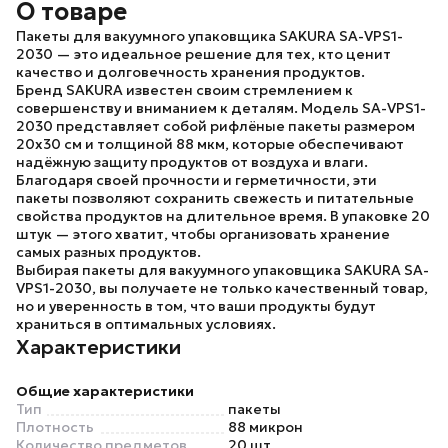
О товаре
Пакеты для вакуумного упаковщика SAKURA SA-VPS1-
2030
— это идеальное решение для тех, кто ценит
качество и долговечность хранения продуктов.
Бренд SAKURA
известен своим стремлением к
совершенству и вниманием к деталям.
Модель SA-VPS1-
2030
представляет собой рифлёные пакеты размером
20х30 см и толщиной 88 мкм, которые обеспечивают
надёжную защиту продуктов от воздуха и влаги.
Благодаря своей прочности и герметичности, эти
пакеты позволяют сохранить свежесть и питательные
свойства продуктов на длительное время. В упаковке 20
штук — этого хватит, чтобы организовать хранение
самых разных продуктов.
Выбирая
пакеты для вакуумного упаковщика SAKURA SA-
VPS1-2030
, вы получаете не только качественный товар,
но и уверенность в том, что ваши продукты будут
храниться в оптимальных условиях.
Характеристики
Общие характеристики
Тип
пакеты
Плотность
88 микрон
Количество предметов
20 шт.