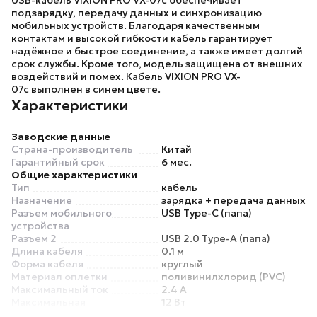
USB-кабель
VIXION PRO VX-07c
обеспечивает
подзарядку, передачу данных и синхронизацию
мобильных устройств. Благодаря качественным
контактам и высокой гибкости кабель гарантирует
надёжное и быстрое соединение, а также имеет долгий
срок службы. Кроме того, модель защищена от внешних
воздействий и помех. Кабель
VIXION PRO VX-
07c
выполнен в синем цвете.
Характеристики
Заводские данные
Страна-производитель
Китай
Гарантийный срок
6 мес.
Общие характеристики
Тип
кабель
Назначение
зарядка + передача данных
Разъем мобильного
USB Type-C (папа)
устройства
Разъем 2
USB 2.0 Type-A (папа)
Длина кабеля
0.1 м
Форма кабеля
круглый
Материал оплетки
поливинилхлорид (PVC)
Максимальный ток
2.4 А
Максимальная
12 Вт
поддерживаемая