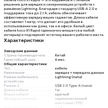
Кабель
hoco X1 Rapid
— это надёжное и стильное
решение для зарядки и синхронизации устройств с
разъёмом Lightning. Благодаря стандарту USB-A 2.0 и
поддержке тока до 2.1 А, кабель обеспечивает
эффективную зарядку ваших гаджетов. Длина кабеля
составляет 1 метр, что делает его удобным в
использовании как дома, так и в офисе. Белый цвет
кабеля
hoco X1 Rapid
гармонично впишется в любой
интерьер и подчеркнёт эстетику вашего рабочего места.
Характеристики
Заводские данные
Страна-производитель
Китай
Гарантийный срок
6 мес.
Общие характеристики
Тип
кабель
Назначение
зарядка + передача данных
Разъем мобильного
Lightning (папа)
устройства
Разъем 2
USB 2.0 Type-A (папа)
Длина кабеля
1 м
Форма кабеля
круглый
Материал оплетки
термопластичный
эластомер (TPE)
Максимальный ток
2.1 А