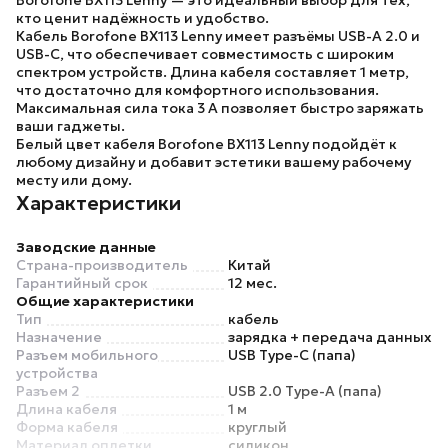
Borofone BX113 Lenny
— это идеальный выбор для тех,
кто ценит надёжность и удобство.
Кабель
Borofone BX113 Lenny
имеет разъёмы USB-A 2.0 и
USB-C, что обеспечивает совместимость с широким
спектром устройств. Длина кабеля составляет 1 метр,
что достаточно для комфортного использования.
Максимальная сила тока 3 А позволяет быстро заряжать
ваши гаджеты.
Белый цвет кабеля
Borofone BX113 Lenny
подойдёт к
любому дизайну и добавит эстетики вашему рабочему
месту или дому.
Характеристики
Заводские данные
Страна-производитель
Китай
Гарантийный срок
12 мес.
Общие характеристики
Тип
кабель
Назначение
зарядка + передача данных
Разъем мобильного
USB Type-C (папа)
устройства
Разъем 2
USB 2.0 Type-A (папа)
Длина кабеля
1 м
Форма кабеля
круглый
Материал оплетки
силикон