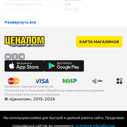
Максимальный ток
3 А
Основной цвет
белый
Дополнительный цвет
нет
Особенности
Развернуть все
Угловой разъем
нет
Съемный магнитный
нет
разъем
LED-индикатор /
нет
КАРТА МАГАЗИНОВ
подсветка
Поддержка быстрой
есть
зарядки
Правила торговли (оферта)
Политика в отношении обработки персональных данных
Пользовательское соглашение
© «Ценалом», 2015-2026
Мы используем cookies для быстрой и удобной работы сайта. Продолжая
пользоваться сайтом, вы принимаете
условия обработки