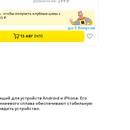
299 ₽
розничная
:
ь
, чтобы получить клубные цены с
00 ₽
до 5 бонусов
13 АВГ (ЧТ)
щий для устройств Android и iPhone. Его
миниевого сплава обеспечивают стабильную
рядить устройство.