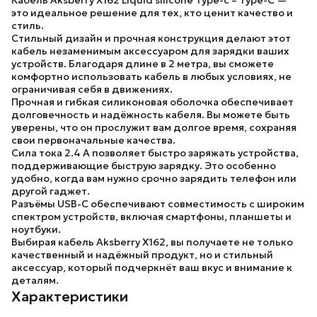
Кабель Aksberry X162 Liquid silicone Type-c – Type-C
—
это идеальное решение для тех, кто ценит качество и
стиль.
Стильный дизайн и прочная конструкция делают этот
кабель незаменимым аксессуаром для зарядки ваших
устройств. Благодаря длине в 2 метра, вы сможете
комфортно использовать кабель в любых условиях, не
ограничивая себя в движениях.
Прочная и гибкая силиконовая оболочка обеспечивает
долговечность и надёжность кабеля. Вы можете быть
уверены, что он прослужит вам долгое время, сохраняя
свои первоначальные качества.
Сила тока 2.4 А позволяет быстро заряжать устройства,
поддерживающие быструю зарядку. Это особенно
удобно, когда вам нужно срочно зарядить телефон или
другой гаджет.
Разъёмы USB-C обеспечивают совместимость с широким
спектром устройств, включая смартфоны, планшеты и
ноутбуки.
Выбирая кабель Aksberry X162, вы получаете не только
качественный и надёжный продукт, но и стильный
аксессуар, который подчеркнёт ваш вкус и внимание к
деталям.
Характеристики