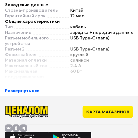
Заводские данные
Страна-производитель
Китай
Гарантийный срок
12 мес.
Общие характеристики
Тип
кабель
Назначение
зарядка + передача данных
Разъем мобильного
USB Type-C (папа)
устройства
Разъем 2
USB Type-C (папа)
Форма кабеля
круглый
Материал оплетки
силикон
Максимальный ток
2.4 А
Максимальная
60 Вт
поддерживаемая
мощность
Основной цвет
черный
Развернуть все
Дополнительный цвет
золотистый
Особенности
Угловой разъем
нет
Съемный магнитный
нет
КАРТА МАГАЗИНОВ
разъем
LED-индикатор /
нет
подсветка
Поддержка быстрой
есть
зарядки