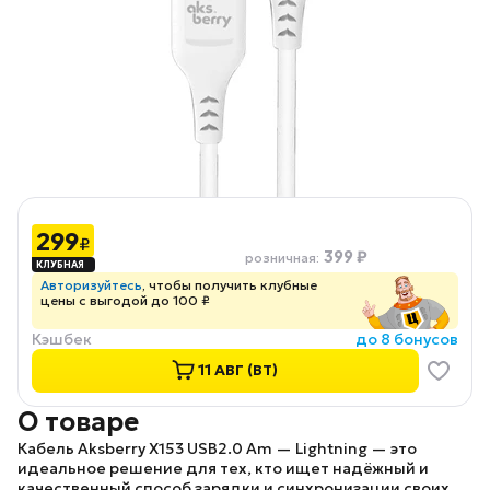
299
₽
399 ₽
розничная
:
Авторизуйтесь
, чтобы получить клубные
цены с выгодой до 100 ₽
Кэшбек
до 8 бонусов
11 АВГ (ВТ)
О товаре
Кабель Aksberry X153 USB2.0 Am — Lightning
— это
идеальное решение для тех, кто ищет надёжный и
качественный способ зарядки и синхронизации своих