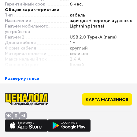
Гарантийный срок
6 мес.
Общие характеристики
Тип
кабель
Назначение
зарядка + передача данных
Разъем мобильного
Lightning (папа)
устройства
Разъем 2
USB 2.0 Type-A (папа)
Длина кабеля
1 м
Форма кабеля
круглый
Материал оплетки
силикон
Максимальный ток
2.4 А
Основной цвет
белый
Особенности
Угловой разъем
нет
Развернуть все
Съемный магнитный
нет
разъем
LED-индикатор /
нет
подсветка
КАРТА МАГАЗИНОВ