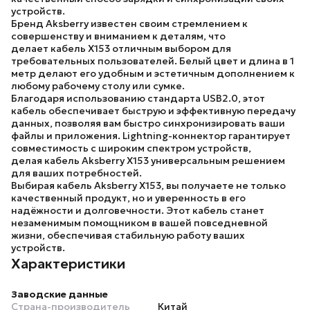
устройств.
Бренд Aksberry
известен своим стремлением к
совершенству и вниманием к деталям, что
делает
кабель X153
отличным выбором для
требовательных пользователей. Белый цвет и длина в 1
метр делают его удобным и эстетичным дополнением к
любому рабочему столу или сумке.
Благодаря использованию стандарта
USB2.0
, этот
кабель обеспечивает быструю и эффективную передачу
данных, позволяя вам быстро синхронизировать ваши
файлы и приложения.
Lightning-коннектор
гарантирует
совместимость с широким спектром устройств,
делая
кабель Aksberry X153
универсальным решением
для ваших потребностей.
Выбирая
кабель Aksberry X153
, вы получаете не только
качественный продукт, но и уверенность в его
надёжности и долговечности. Этот кабель станет
незаменимым помощником в вашей повседневной
жизни, обеспечивая стабильную работу ваших
устройств.
Характеристики
Заводские данные
Страна-производитель
Китай