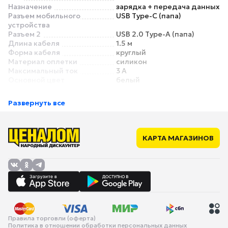
Назначение
зарядка + передача данных
Разъем мобильного
USB Type-C (папа)
устройства
Разъем 2
USB 2.0 Type-A (папа)
Длина кабеля
1.5 м
Форма кабеля
круглый
Материал оплетки
силикон
Максимальный ток
3 А
Основной цвет
белый
Дополнительный цвет
нет
Особенности
Развернуть все
Угловой разъем
нет
Съемный магнитный
нет
разъем
LED-индикатор /
нет
КАРТА МАГАЗИНОВ
подсветка
Поддержка быстрой
есть
зарядки
Правила торговли (оферта)
Политика в отношении обработки персональных данных