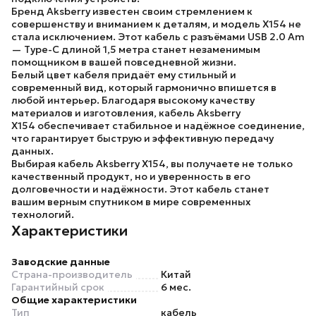
Бренд Aksberry
известен своим стремлением к
совершенству и вниманием к деталям, и
модель X154
не
стала исключением. Этот кабель с разъёмами
USB 2.0 Am
— Type-C
длиной 1,5 метра станет незаменимым
помощником в вашей повседневной жизни.
Белый цвет кабеля придаёт ему стильный и
современный вид, который гармонично впишется в
любой интерьер. Благодаря высокому качеству
материалов и изготовления,
кабель Aksberry
X154
обеспечивает стабильное и надёжное соединение,
что гарантирует быструю и эффективную передачу
данных.
Выбирая
кабель Aksberry X154
, вы получаете не только
качественный продукт, но и уверенность в его
долговечности и надёжности. Этот кабель станет
вашим верным спутником в мире современных
технологий.
Характеристики
Заводские данные
Страна-производитель
Китай
Гарантийный срок
6 мес.
Общие характеристики
Тип
кабель