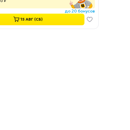
00 ₽
до 20 бонусов
15 АВГ (СБ)