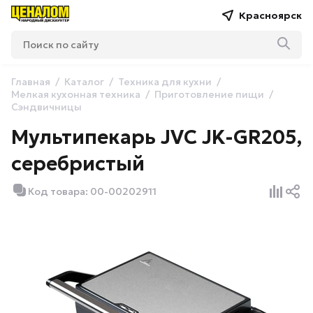
Красноярск
Главная
Каталог
Техника для кухни
Мелкая кухонная техника
Приготовление пищи
Сэндвичницы
Мультипекарь JVC JK-GR205,
серебристый
Код товара: 00-00202911