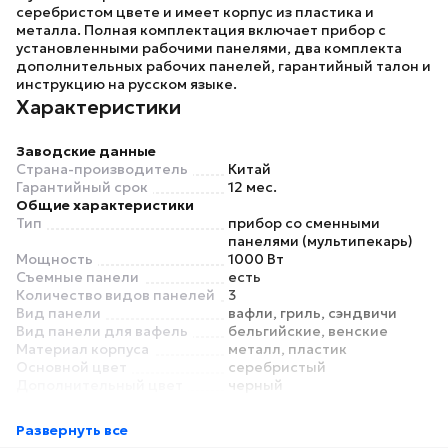
серебристом цвете и имеет корпус из пластика и
металла. Полная комплектация включает прибор с
установленными рабочими панелями, два комплекта
дополнительных рабочих панелей, гарантийный талон и
инструкцию на русском языке.
Характеристики
Заводские данные
Страна-производитель
Китай
Гарантийный срок
12 мес.
Общие характеристики
Тип
прибор со сменными
панелями (мультипекарь)
Мощность
1000 Вт
Съемные панели
есть
Количество видов панелей
3
Вид панели
вафли, гриль, сэндвичи
Вид панели для вафель
бельгийские, венские
Материал корпуса
металл, пластик
Основной цвет
серебристый
Дополнительный цвет
черный
Функции и особенности
Регулировка температуры
есть
Развернуть все
Таймер
нет