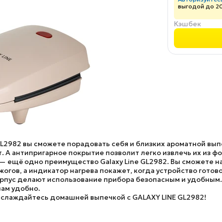
выгодой до 2
Кэшбек
GL2982
вы сможете порадовать себя и близких ароматной вып
т. А антипригарное покрытие позволит легко извлечь их из ф
 — ещё одно преимущество Galaxy Line GL2982. Вы сможете 
огов, а индикатор нагрева покажет, когда устройство готово
пус делают использование прибора безопасным и удобным. 
вам удобно.
 наслаждайтесь домашней выпечкой с
GALAXY LINE GL2982
!