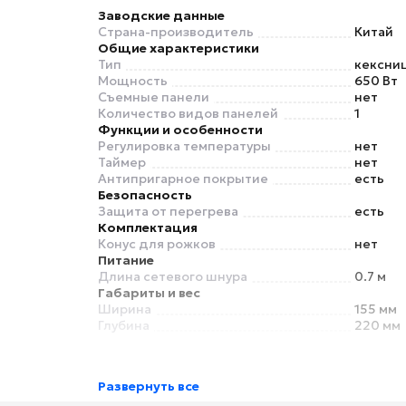
Заводские данные
Страна-производитель
Китай
Общие характеристики
Тип
кексни
Мощность
650 Вт
Съемные панели
нет
Количество видов панелей
1
Функции и особенности
Регулировка температуры
нет
Таймер
нет
Антипригарное покрытие
есть
Безопасность
Защита от перегрева
есть
Комплектация
Конус для рожков
нет
Питание
Длина сетевого шнура
0.7 м
Габариты и вес
Ширина
155 мм
Глубина
220 мм
Развернуть все