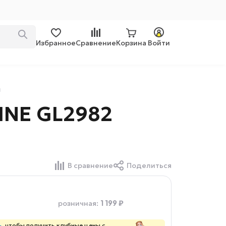
Избранное
Сравнение
Корзина
Войти
ы
INE GL2982
В сравнение
Поделиться
1 199 ₽
розничная
:
ь
, чтобы получить клубные цены с