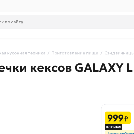
ая кухонная техника
Приготовление пищи
Сэндвичниц
ечки кексов GALAXY L
999
₽
Авторизуйтес