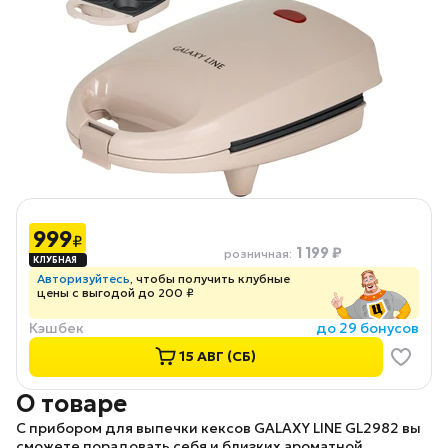
999
₽
1 199 ₽
розничная
:
Авторизуйтесь
, чтобы получить клубные
цены с выгодой до 200 ₽
Кэшбек
до 29 бонусов
15 АВГ (СБ)
О товаре
С прибором для выпечки кексов
GALAXY LINE GL2982
вы
сможете порадовать себя и близких ароматной