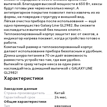
выпечкой. Благодаря высокой мощности в 650 Вт, кексы
будут готовы уже через несколько минут. А
антипригарное покрытие позволит легко извлечь их из
формы, не повредив структуру и внешний вид.
Лёгкая очистка прибора после использования — ещё
одно преимущество Galaxy Line GL2982. Вы сможете
наслаждаться выпечкой без лишних хлопот.
Теплоизолированный корпус защитит вас от ожогов, а
индикатор нагрева покажет, когда устройство готово к
работе.
Компактный размер и теплоизолированный корпус
делают использование прибора безопасным и удобным.
Длина шнура питания в 70 см даёт возможность
разместить устройство там, где вам удобно.
Выпекайте сразу четыре кекса за один раз и
наслаждайтесь домашней выпечкой с
GALAXY LINE
GL2982
!
Характеристики
Заводские данные
Страна-производитель
Китай
Гарантийный срок
24 мес.
Общие характеристики
Тип
кексница