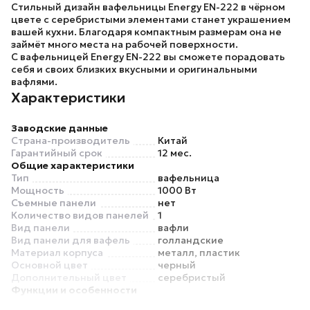
Стильный дизайн вафельницы
Energy EN-222
в чёрном
цвете с серебристыми элементами станет украшением
вашей кухни. Благодаря компактным размерам она не
займёт много места на рабочей поверхности.
С вафельницей
Energy EN-222
вы сможете порадовать
себя и своих близких вкусными и оригинальными
вафлями.
Характеристики
Заводские данные
Страна-производитель
Китай
Гарантийный срок
12 мес.
Общие характеристики
Тип
вафельница
Мощность
1000 Вт
Съемные панели
нет
Количество видов панелей
1
Вид панели
вафли
Вид панели для вафель
голландские
Материал корпуса
металл, пластик
Основной цвет
черный
Дополнительный цвет
серебристый
Функции и особенности
Регулировка температуры
нет