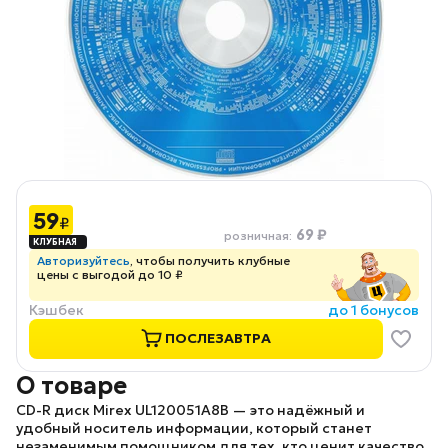
59
₽
69 ₽
розничная
:
Авторизуйтесь
, чтобы получить клубные
цены с выгодой до 10 ₽
Кэшбек
до 1 бонусов
ПОСЛЕЗАВТРА
О товаре
CD-R диск Mirex UL120051A8B
— это надёжный и
удобный носитель информации, который станет
незаменимым помощником для тех, кто ценит качество