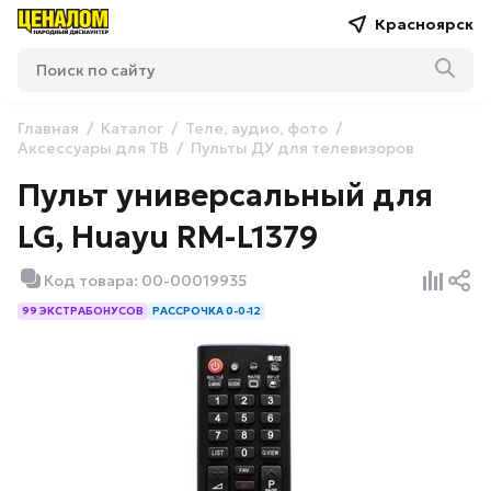
Красноярск
Главная
Каталог
Теле, аудио, фото
Аксессуары для ТВ
Пульты ДУ для телевизоров
Пульт универсальный для
LG, Huayu RM-L1379
Код товара: 00-00019935
99 ЭКСТРАБОНУСОВ
РАССРОЧКА 0-0-12