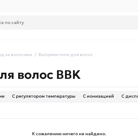
од за волосами
Выпрямители для волос
ля волос BBK
ми
С регулятором температуры
С ионизацией
С дисп
К сожалению ничего не найдено.