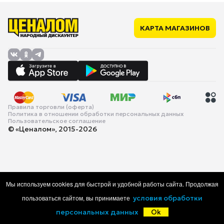
КАРТА МАГАЗИНОВ
Правила торговли (оферта)
Политика в отношении обработки персональных данных
Пользовательское соглашение
© «Ценалом», 2015-2026
Мы используем cookies для быстрой и удобной работы сайта. Продолжая
пользоваться сайтом, вы принимаете
условия обработки
персональных данных
Ok
Главная
Каталог
Корзина
Избранное
Войти