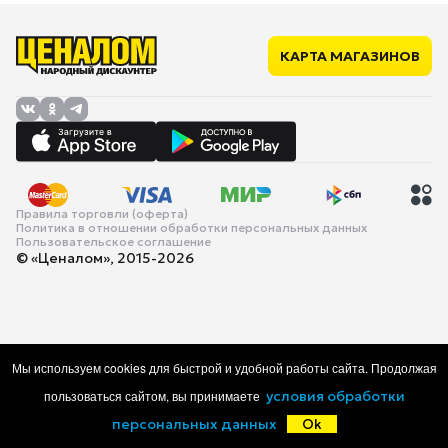
КАРТА МАГАЗИНОВ
Правила торговли (оферта)
Политика в отношении обработки персональных данных
Пользовательское соглашение
© «Ценалом», 2015-2026
Мы используем cookies для быстрой и удобной работы сайта. Продолжая
пользоваться сайтом, вы принимаете
условия обработки
персональных данных
Ok
Главная
Каталог
Корзина
Избранное
Войти