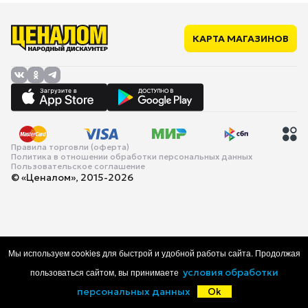
КАРТА МАГАЗИНОВ
Правила торговли (оферта)
Политика в отношении обработки персональных данных
Пользовательское соглашение
© «Ценалом», 2015-2026
Мы используем cookies для быстрой и удобной работы сайта. Продолжая
пользоваться сайтом, вы принимаете
условия обработки
персональных данных
Ok
Главная
Каталог
Корзина
Избранное
Войти