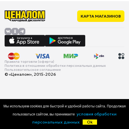
КАРТА МАГАЗИНОВ
Правила торговли (оферта)
Политика в отношении обработки персональных данных
Пользовательское соглашение
© «Ценалом», 2015-2026
Мы используем cookies для быстрой и удобной работы сайта. Продолжая
пользоваться сайтом, вы принимаете
условия обработки
персональных данных
Ok
Главная
Каталог
Корзина
Избранное
Войти