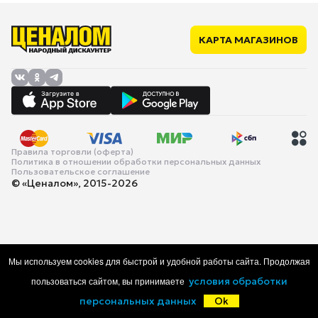
КАРТА МАГАЗИНОВ
Правила торговли (оферта)
Политика в отношении обработки персональных данных
Пользовательское соглашение
© «Ценалом», 2015-2026
Мы используем cookies для быстрой и удобной работы сайта. Продолжая
пользоваться сайтом, вы принимаете
условия обработки
персональных данных
Ok
Главная
Каталог
Корзина
Избранное
Войти