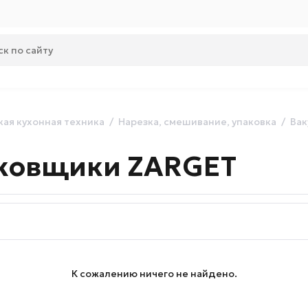
ая кухонная техника
Нарезка, смешивание, упаковка
Вак
ковщики ZARGET
К сожалению ничего не найдено.