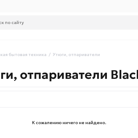
кая бытовая техника
Утюги, отпариватели
и, отпариватели Blac
К сожалению ничего не найдено.