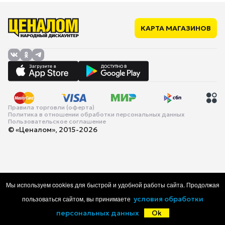
КАРТА МАГАЗИНОВ
Правила торговли (оферта)
Политика в отношении обработки персональных данных
Пользовательское соглашение
© «Ценалом», 2015-2026
Мы используем cookies для быстрой и удобной работы сайта. Продолжая
пользоваться сайтом, вы принимаете
условия обработки
персональных данных
Ok
Главная
Каталог
Корзина
Избранное
Войти