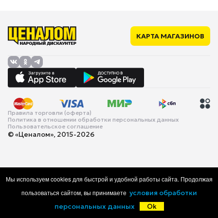
КАРТА МАГАЗИНОВ
Правила торговли (оферта)
Политика в отношении обработки персональных данных
Пользовательское соглашение
© «Ценалом», 2015-2026
Мы используем cookies для быстрой и удобной работы сайта. Продолжая
пользоваться сайтом, вы принимаете
условия обработки
персональных данных
Ok
Главная
Каталог
Корзина
Избранное
Войти