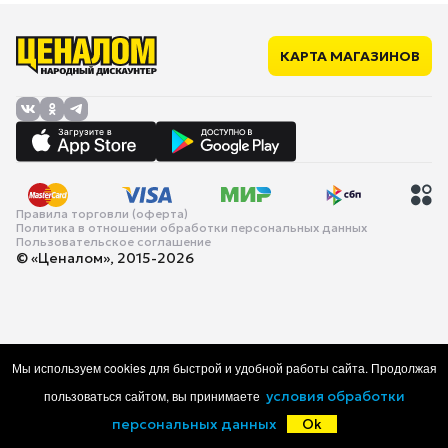
КАРТА МАГАЗИНОВ
Правила торговли (оферта)
Политика в отношении обработки персональных данных
Пользовательское соглашение
© «Ценалом», 2015-2026
Мы используем cookies для быстрой и удобной работы сайта. Продолжая
пользоваться сайтом, вы принимаете
условия обработки
персональных данных
Ok
Главная
Каталог
Корзина
Избранное
Войти