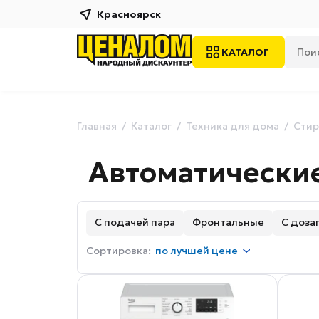
Красноярск
КАТАЛОГ
Главная
Каталог
Техника для дома
Стир
Автоматически
С подачей пара
Фронтальные
С доза
Сортировка:
по
лучшей цене