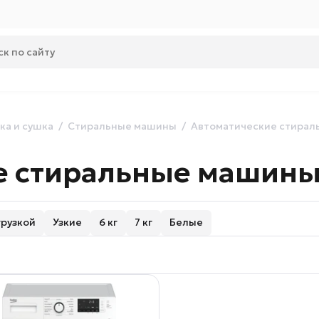
ка и сушка
Стиральные машины
Автоматические стира
е стиральные машины
грузкой
Узкие
6 кг
7 кг
Белые