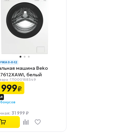
ЧКА 0-0-12
альная машина Beko
7612XAWI, белый
вара: ГЛ000168349
 999
₽
 бонусов
31 999 ₽
чная
: