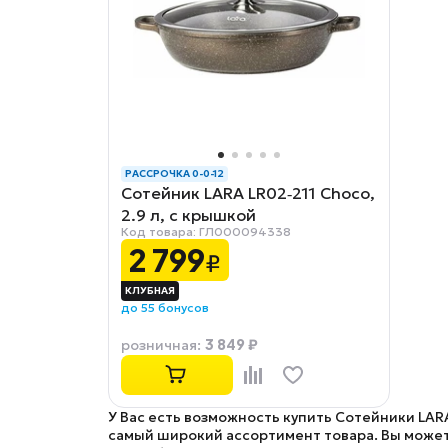
РАССРОЧКА 0-0-12
Сотейник LARA LR02‑211 Choco,
2.9 л, с крышкой
Код товара: ГЛ000094338
2 799
₽
до 55 бонусов
3 849 ₽
розничная
:
У Вас есть возможность купить Сотейники LAR
самый широкий ассортимент товара. Вы можете