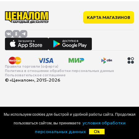
КАРТА МАГАЗИНОВ
Правила торговли (оферта)
Политика в отношении обработки персональных данных
Пользовательское соглашение
© «Ценалом», 2015-2026
Мы используем cookies для быстрой и удобной работы сайта. Продолжая
пользоваться сайтом, вы принимаете
условия обработки
персональных данных
Ok
Главная
Каталог
Корзина
Избранное
Войти