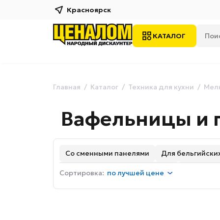
Красноярск
КАТАЛОГ
Главная
Каталог
Техника для кухни
Мелк
Вафельницы и п
Со сменными панелями
Для бельгийских
С панелью для тонких вафель
Кексницы
Сортировка:
по
лучшей цене