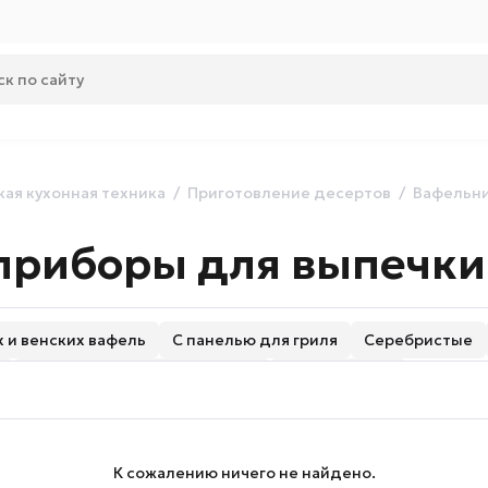
ая кухонная техника
Приготовление десертов
Вафельн
риборы для выпечки 
 и венских вафель
С панелью для гриля
Серебристые
С антипригарным покрытием
Сэндвичницы
К сожалению ничего не найдено.