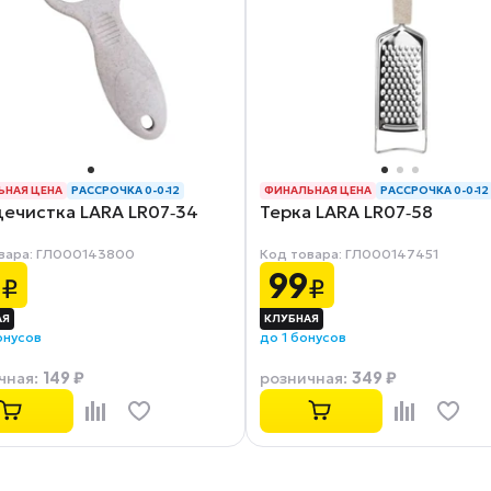
ЬНАЯ ЦЕНА
РАССРОЧКА 0-0-12
ФИНАЛЬНАЯ ЦЕНА
РАССРОЧКА 0-0-12
ечистка LARA LR07‑34
Терка LARA LR07‑58
вара: ГЛ000143800
Код товара: ГЛ000147451
9
99
₽
₽
онусов
до 1 бонусов
149 ₽
349 ₽
чная
:
розничная
: