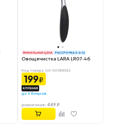
ФИНАЛЬНАЯ ЦЕНА
РАССРОЧКА 0-0-12
Овощечистка LARA LR07‑46
Код товара: 00-00188582
199
₽
до 3 бонусов
449 ₽
розничная
: