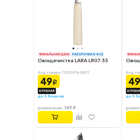
ФИНАЛЬНАЯ ЦЕНА
РАССРОЧКА 0-0-12
ФИНАЛ
Овощечистка LARA LR07‑35
Овощ
Код товара: ГЛ000143801
Код то
49
4
₽
до 0 бонусов
до 0 б
149 ₽
розничная
:
розни