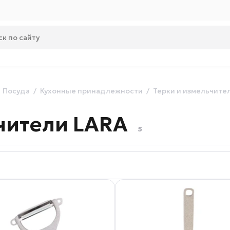
Посуда
Кухонные принадлежности
Терки и измельчите
чители LARA
5