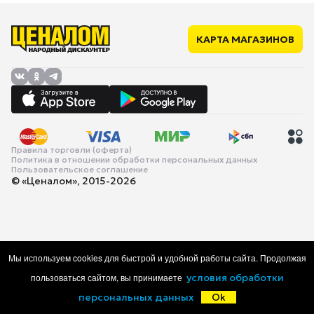
КАРТА МАГАЗИНОВ
Правила торговли (оферта)
Политика в отношении обработки персональных данных
Пользовательское соглашение
© «Ценалом», 2015-2026
Мы используем cookies для быстрой и удобной работы сайта. Продолжая
пользоваться сайтом, вы принимаете
условия обработки
персональных данных
Ok
Главная
Каталог
Корзина
Избранное
Войти