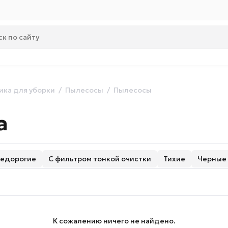
ика для уборки
Пылесосы
Пылесосы
a
едорогие
С фильтром тонкой очистки
Тихие
Черные
К сожалению ничего не найдено.