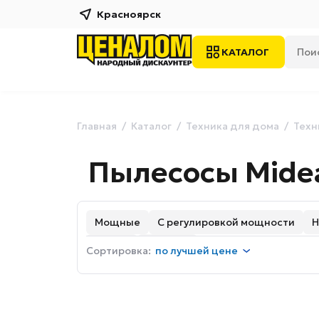
Красноярск
КАТАЛОГ
Главная
Каталог
Техника для дома
Техн
Пылесосы Mide
Мощные
С регулировкой мощности
Н
Серые
Голубые
Сортировка:
по
лучшей цене